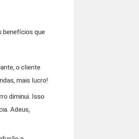
s benefícios que
nte, o cliente
endas, mais lucro!
ro diminui. Isso
cia. Adeus,
nfusão e