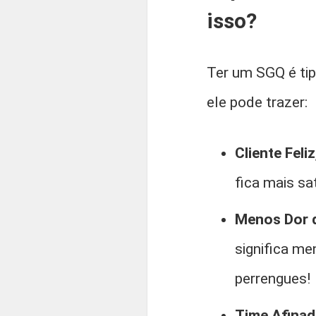
isso?
Ter um SGQ é tip
ele pode trazer:
Cliente Feli
fica mais sat
Menos Dor 
significa me
perrengues!
Time Afinad