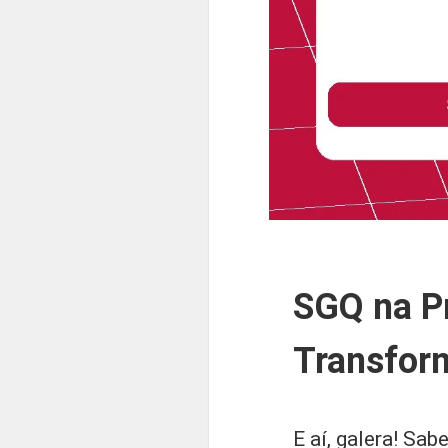
SGQ na Pr
Transfor
E aí, galera! Sa