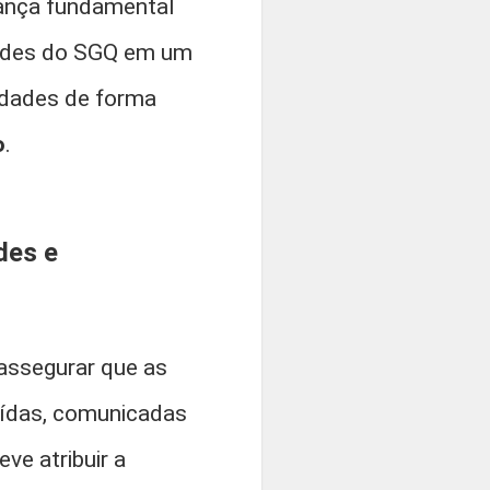
dança fundamental
idades do SGQ em um
lidades de forma
o
.
des e
 assegurar que as
uídas, comunicadas
ve atribuir a