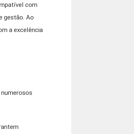
compatível com
de gestão. Ao
om a excelência
 numerosos
arantem