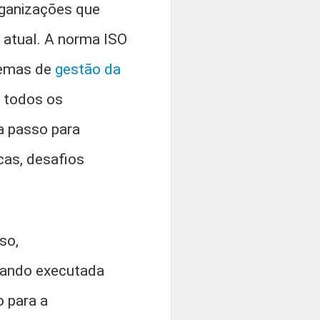
rganizações que
 atual. A norma ISO
temas de
gestão da
 todos os
a passo para
as, desafios
so,
uando executada
 para a