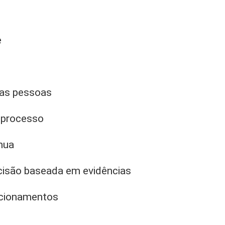
e
as pessoas
 processo
nua
isão baseada em evidências
acionamentos