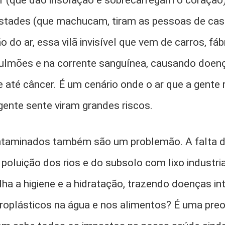
r (que dão insolação e sobrecarregam o coração
stades (que machucam, tiram as pessoas de cas
o do ar, essa vilã invisível que vem de carros, fá
ulmões e na corrente sanguínea, causando doenç
 até câncer. É um cenário onde o ar que a gente r
gente sente viram grandes riscos.
ntaminados também são um problemão. A falta d
 poluição dos rios e do subsolo com lixo industria
lha a higiene e a hidratação, trazendo doenças int
croplásticos na água e nos alimentos? É uma pr