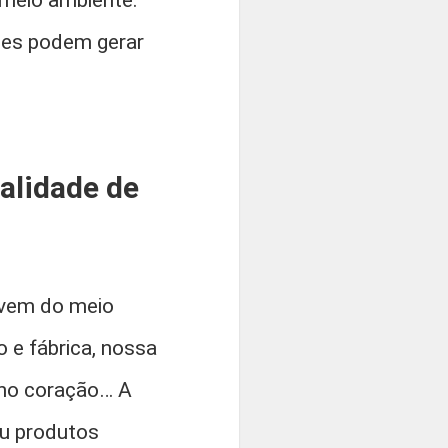
 meio ambiente.
ões podem gerar
alidade de
 vem do meio
o e fábrica, nossa
s no coração… A
u produtos