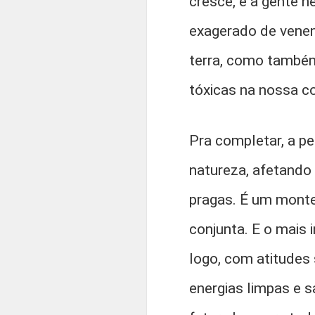
cresce, e a gente 
exagerado de venen
terra, como também
tóxicas na nossa c
Pra completar, a p
natureza, afetando 
pragas. É um monte
conjunta. E o mais 
logo, com atitudes 
energias limpas e 