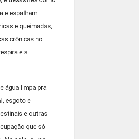
), e desastres como
a e espalham
bricas e queimadas,
as crônicas no
espira e a
e água limpa pra
l, esgoto e
estinais e outras
eocupação que só