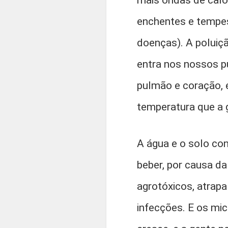
mais ondas de calo
enchentes e tempe
doenças). A poluiçã
entra nos nossos p
pulmão e coração, e
temperatura que a 
A água e o solo co
beber, por causa da
agrotóxicos, atrapa
infecções. E os mi