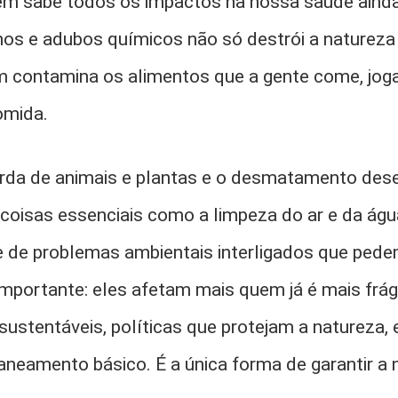
nem sabe todos os impactos na nossa saúde ainda
os e adubos químicos não só destrói a natureza e
 contamina os alimentos que a gente come, jog
omida.
erda de animais e plantas e o desmatamento dese
coisas essenciais como a limpeza do ar e da água
 de problemas ambientais interligados que ped
importante: eles afetam mais quem já é mais frág
sustentáveis, políticas que protejam a natureza, 
saneamento básico. É a única forma de garantir a