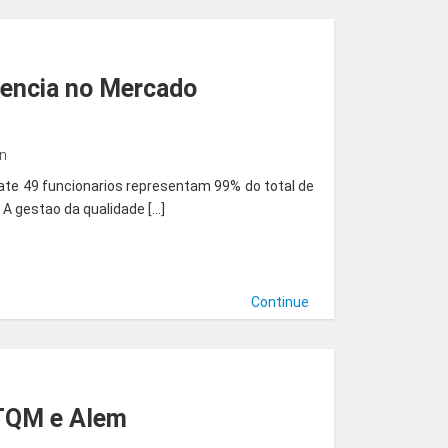
vencia no Mercado
in
te 49 funcionarios representam 99% do total de
A gestao da qualidade […]
Continue
 TQM e Alem