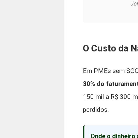
Jor
O Custo da 
Em PMEs sem SGQ, 
30% do faturamen
150 mil a R$ 300 m
perdidos.
Onde o dinheiro