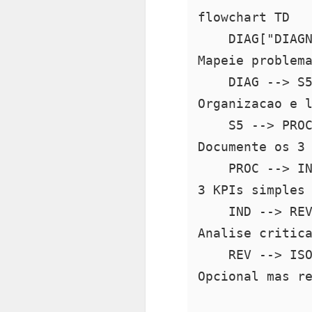
flowchart TD

    DIAG["DIAG
Mapeie problema
    DIAG --> S
Organizacao e l
    S5 --> PRO
Documente os 3 
    PROC --> I
3 KPIs simples 
    IND --> RE
Analise critica
    REV --> IS
Opcional mas r