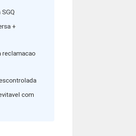
m SGQ
ersa +
em reclamacao
descontrolada
evitavel com