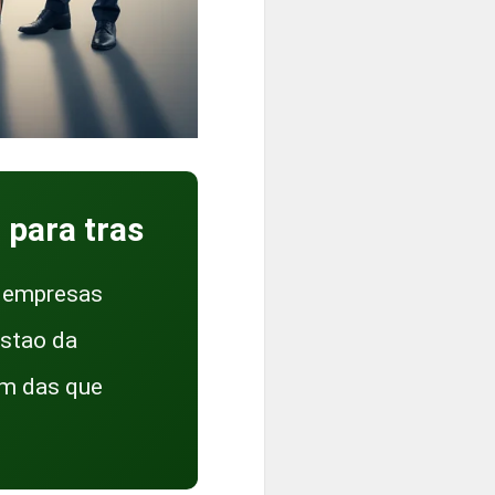
para tras
e empresas
estao da
em das que