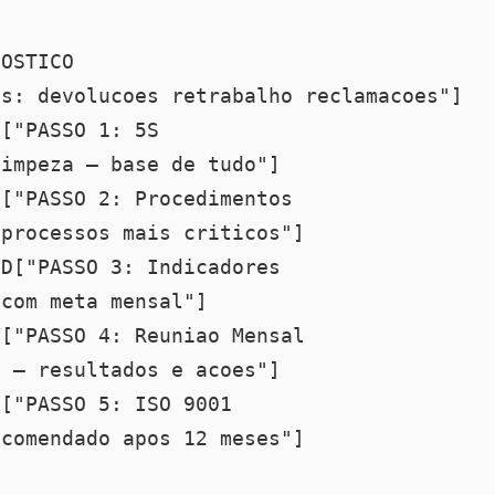
NOSTICO
s: devolucoes retrabalho reclamacoes"]

5["PASSO 1: 5S
impeza — base de tudo"]

C["PASSO 2: Procedimentos
processos mais criticos"]

ND["PASSO 3: Indicadores
com meta mensal"]

V["PASSO 4: Reuniao Mensal
 — resultados e acoes"]

O["PASSO 5: ISO 9001
ecomendado apos 12 meses"]