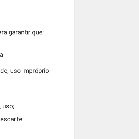
a garantir que:
ia
de, uso impróprio
, uso;
escarte.