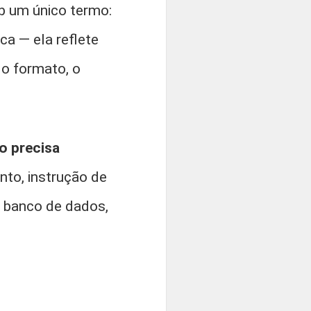
b um único termo:
a — ela reflete
 o formato, o
o precisa
nto, instrução de
um banco de dados,