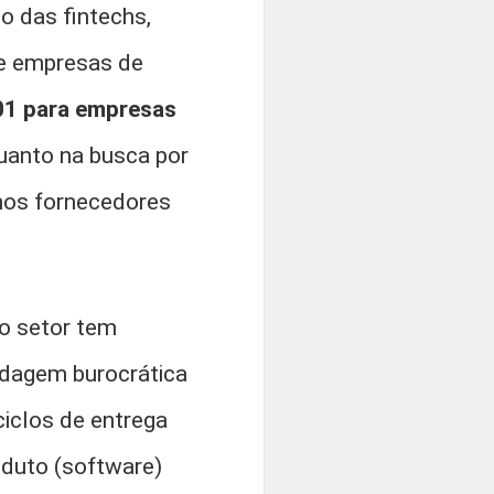
o das fintechs,
de empresas de
01 para empresas
uanto na busca por
 nos fornecedores
o setor tem
rdagem burocrática
iclos de entrega
oduto (software)