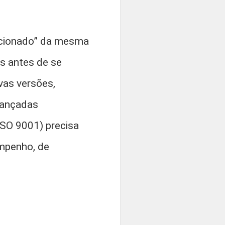
pecionado” da mesma
s antes de se
vas versões,
lançadas
ISO 9001) precisa
empenho, de