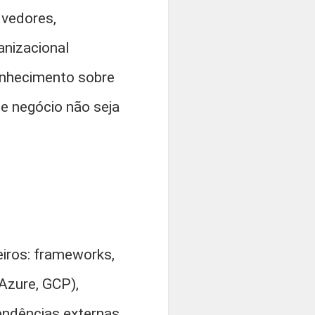
lvedores,
anizacional
conhecimento sobre
de negócio não seja
iros: frameworks,
 Azure, GCP),
endências externas