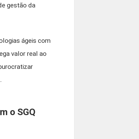
de gestão da
dologias ágeis com
ega valor real ao
burocratizar
.
iam o SGQ